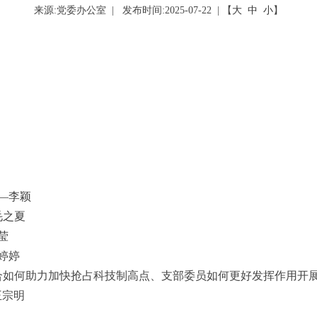
来源:
党委办公室
|
发布时间:2025-07-22 | 【
大
中
小
】
——李颖
毛之夏
莹
方婷婷
容，结合如何助力加快抢占科技制高点、支部委员如何更好发挥作用开
王宗明