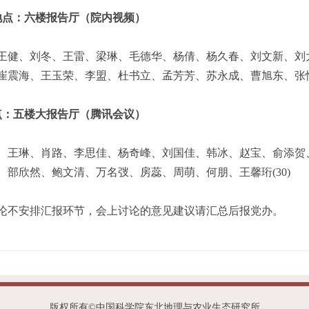
地点：六楼报告厅（院内视频）
健、刘冬、王雷、梁琳、毛德华、杨倩、杨久春、刘文新、刘
震海、王玉荣、李盟、杜书立、孟芳芳、苏永成、曹旭东、张恒友
点：五楼大报告厅（腾讯会议）
王琳、肖路、李思佳、杨奇峰、刘国佳、韩冰、赵宝、俞添贺
部欣然、鲍文清、万名弢、房蕊、周萌、何朋、王馨珩(30)
不安排汇报环节，会上讨论的意见建议请汇总后报党办。
版权所有©中国科学院东北地理与农业生态研究所